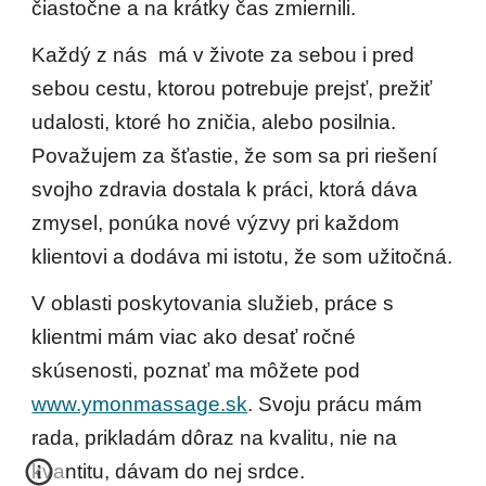
čiastočne a na krátky čas zmiernili.
Každý z nás  má v živote za sebou i pred 
sebou cestu, ktorou potrebuje prejsť, prežiť 
udalosti, ktoré ho zničia, alebo posilnia. 
Považujem za šťastie, že som sa pri riešení 
svojho zdravia dostala k práci, ktorá dáva 
zmysel, ponúka nové výzvy pri každom 
klientovi a dodáva mi istotu, že som užitočná. 
V oblasti poskytovania služieb, práce s 
klientmi mám viac ako desať ročné 
skúsenosti, poznať ma môžete pod 
www.ymonmassage.sk
. Svoju prácu mám 
rada, prikladám dôraz na kvalitu, nie na 
kvantitu, dávam do nej srdce. 