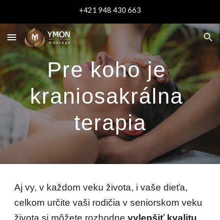
+421 948 430 663
Skip to main content
Skip to navigation
Pre koho
 je 
kraniosakrálna 
terapia
Aj vy, v každom veku života, i vaše dieťa, 
celkom určite vaši rodičia v seniorskom veku 
života si môžete rozhodne 
vylepšiť kvalitu 